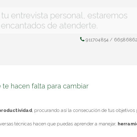
a tu entrevista personal, estaremos
encantados de atenderte.
911704854 / 6658686
te hacen falta para cambiar
roductividad
, procurando así la consecución de tus objetivos 
iversas técnicas hacen que puedas aprender a manejar,
herrami