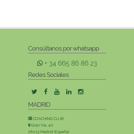
Consúltanos por whatsapp
+ 34 665 86 86 23
Redes Sociales
MADRID
COACHING CLUB
Gran Vía, 40
28013 Madrid (España)