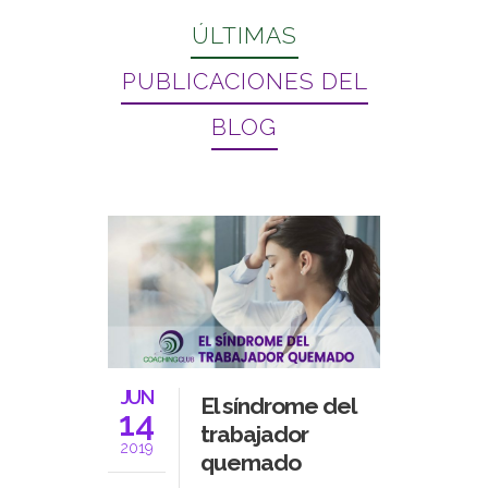
supuesto a Verónica
ÚLTIMAS
por su formidable
labor.
PUBLICACIONES DEL
BLOG
JUN
El síndrome del
14
trabajador
2019
quemado