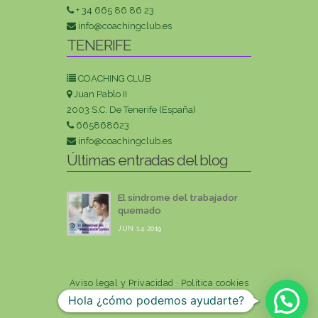
+ 34 665 86 86 23
info@coachingclub.es
TENERIFE
COACHING CLUB
Juan Pablo II
2003 S.C. De Tenerife (España)
665868623
info@coachingclub.es
Últimas entradas del blog
El síndrome del trabajador
quemado
JUN 14 2019
Aviso legal y Privacidad
·
Política cookies
diseño web:
elenadomenech
© 2015
Hola ¿cómo podemos ayudarte?