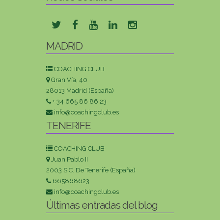
MADRID
COACHING CLUB
Gran Vía, 40
28013 Madrid (España)
+ 34 665 86 86 23
info@coachingclub.es
TENERIFE
COACHING CLUB
Juan Pablo II
2003 S.C. De Tenerife (España)
665868623
info@coachingclub.es
Últimas entradas del blog