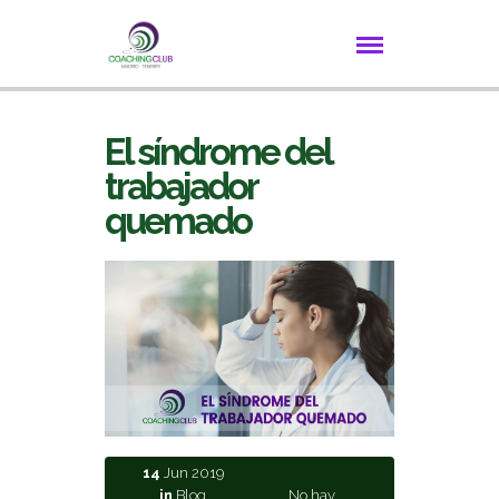
El síndrome del
trabajador
quemado
14
Jun 2019
in
Blog
No hay